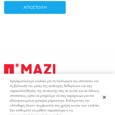
Χρησιμοποιούμε cookies για τη λειτουργία του ιστοτόπου και
facebook
youtube
instagram
linkedin
τη βελτίωσή του μέσω της συλλογής δεδομένων και της
παρακολούθησης της συσκευής σας σε αυτόν και σε άλλους
ιστοτόπους, ώστε να μπορούμε να σας παρέχουμε μια πιο
ΟΡΟΙ ΧΡΗΣΗΣ
ΕΠΙΚΟΙΝΩΝΙΑ
εξατομικευμένη εμπειρία μάρκετινγκ. Επιλέγοντας την
«Αποδοχή όλων» συμφωνείτε στη χρήση αυτών των cookies.
ΠΟΛΙΤΙΚΗ ΑΠΟΡΡΗΤΟΥ
ΘΕΣΕΙΣ ΕΡΓΑΣΙΑΣ
Εάν επιθυμείτε να μάθετε περισσότερα ή να
ΔΗΛΩΣΗ ΠΡΟΣΒΑΣΙΜΟΤΗΤΑΣ