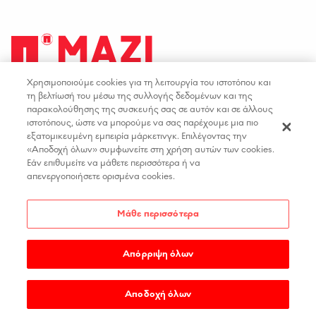
Χρησιμοποιούμε cookies για τη λειτουργία του ιστοτόπου και
facebook
youtube
instagram
linkedin
τη βελτίωσή του μέσω της συλλογής δεδομένων και της
παρακολούθησης της συσκευής σας σε αυτόν και σε άλλους
ιστοτόπους, ώστε να μπορούμε να σας παρέχουμε μια πιο
ΟΡΟΙ ΧΡΗΣΗΣ
ΕΠΙΚΟΙΝΩΝΙΑ
εξατομικευμένη εμπειρία μάρκετινγκ. Επιλέγοντας την
«Αποδοχή όλων» συμφωνείτε στη χρήση αυτών των cookies.
ΠΟΛΙΤΙΚΗ ΑΠΟΡΡΗΤΟΥ
ΘΕΣΕΙΣ ΕΡΓΑΣΙΑΣ
Εάν επιθυμείτε να μάθετε περισσότερα ή να
ΔΗΛΩΣΗ ΠΡΟΣΒΑΣΙΜΟΤΗΤΑΣ
απενεργοποιήσετε ορισμένα cookies.
ΡΥΘΜΙΣΕΙΣ COOKIES
Μάθε περισσότερα
Απόρριψη όλων
COPYRIGHT 2026
PAPASTRATOS
.
MADE BY
WEDIA
Αποδοχή όλων