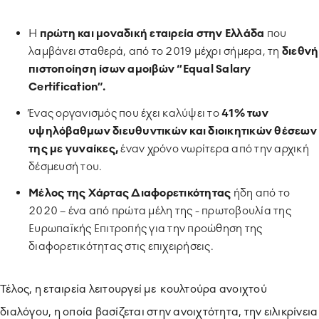
Η
πρώτη και μοναδική εταιρεία στην Ελλάδα
που
λαμβάνει σταθερά, από το 2019 μέχρι σήμερα, τη
διεθνή
πιστοποίηση ίσων αμοιβών “
Equal Salary
Certification
”.
Ένας οργανισμός που έχει καλύψει το
41% των
υψηλόβαθμων διευθυντικών και διοικητικών θέσεων
της με γυναίκες,
έναν χρόνο νωρίτερα από την αρχική
δέσμευσή του.
Μέλος της Χάρτας Διαφορετικότητας
ήδη από το
2020 – ένα από πρώτα μέλη της - πρωτοβουλία της
Ευρωπαϊκής Επιτροπής για την προώθηση της
διαφορετικότητας στις επιχειρήσεις.
Τέλος, η εταιρεία λειτουργεί με κουλτούρα ανοιχτού
διαλόγου, η οποία βασίζεται στην ανοιχτότητα, την ειλικρίνεια