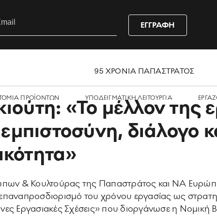
ΕΓΓΡΑΦΗ
95 ΧΡΟΝΙΑ ΠΑΠΑΣΤΡΑΤΟΣ
ΤΟΜΙΑ ΠΡΟΪΟΝΤΩΝ
ΥΠΟΔΕΙΓΜΑΤΙΚΗ ΛΕΙΤΟΥΡΓΙΑ
ΕΡΓΑZ
ιούτη: «Το μέλλον της 
 εμπιστοσύνη, διάλογο κ
ικότητα»
ώπων & Κουλτούρας της Παπαστράτος και ΝΑ Ευρώπης
ον επαναπροσδιορισμό του χρόνου εργασίας ως στρατηγ
νες Εργασιακές Σχέσεις» που διοργάνωσε η Νομική Β