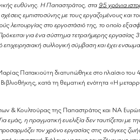
ογικής ευθύνης. Η Παπαστράτος, στα
95 χρόνια ιστο
ές σχέσεις εμπιστοσύνης με τους εργαζομένους και 
ς λειτουργίας στο εργοστάσιό της, το οποίο εξασφα
ρόκειται για ένα σύστημα τετραήμερης εργασίας 37
επιχειρησιακή συλλογική σύμβαση και έχει ενσωματ
Μαρίας Πατακιούτη διατυπώθηκε στο πλαίσιο του 
 Βιβλιοθήκης, κατά τη θεματική ενότητα «Η μεταρ
πων & Κουλτούρας της Παπαστράτος και ΝΑ Ευρώπη
Για εμάς, η πραγματική ευελιξία δεν ταυτίζεται με τ
ροσαρμόζει τον χρόνο εργασίας στις ανάγκες ζωής 