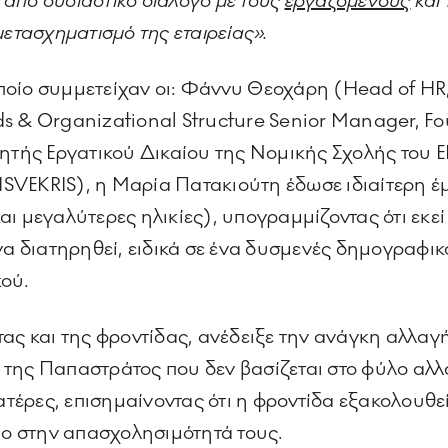
από ουσιαστικό διάλογο με τους
εργαζόμενους
και
μετασχηματισμό της εταιρείας».
 οποίο συμμετείχαν οι: Φάννυ Θεοχάρη (Head of H
s & Organizational Structure Senior Manager, Fou
ής Εργατικού Δικαίου της Νομικής Σχολής του ΕΚ
SVEKRIS), η Μαρία Πατακιούτη έδωσε ιδιαίτερη έ
ι μεγαλύτερες ηλικίες), υπογραμμίζοντας ότι εκεί
να διατηρηθεί, ειδικά σε ένα δυσμενές δημογραφικ
κού.
τας και της φροντίδας, ανέδειξε την ανάγκη αλλα
της Παπαστράτος που δεν βασίζεται στο φύλο αλλ
πατέρες, επισημαίνοντας ότι η φροντίδα εξακολουθε
διο στην απασχολησιμότητά τους.