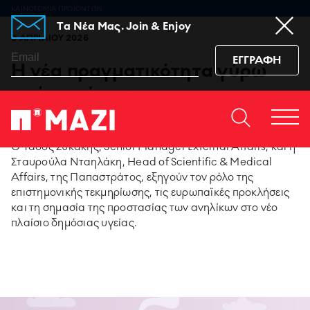
ΚΑΙΝΟΤΟΜΙΑ ΠΡΟΪΟΝΤΩΝ
Tα Νέα Μας. Join & Enjoy
3 ΑΠΡΙΛΙΟΥ 2026
ΕΓΓΡΑΦΗ
Η νέα πραγματικότητα γύρω
από το κάπνισμα και τα
προϊόντα νικοτίνης
Home
ΕΠΙΚΟΙΝΩΝΙΆ
Togg
https://www.facebook.co
https://www.youtu
https://www.i
https:/
Ο Τάσος Συκάκης, Senior Manager External Affairs, και η
men
sub_confirmation=1
igshid=129dzp
Σταυρούλα Νταηλάκη, Head of Scientific & Medical
Affairs, της Παπαστράτος, εξηγούν τον ρόλο της
95 ΧΡΟΝΙΑ ΠΑΠΑΣΤΡΑΤΟΣ
επιστημονικής τεκμηρίωσης, τις ευρωπαϊκές προκλήσεις
και τη σημασία της προστασίας των ανηλίκων στο νέο
πλαίσιο δημόσιας υγείας.
PMI SCIENCE
MEDIA CENTER
ΚΑΙΝΟΤΟΜΙΑ ΠΡΟΪΟΝΤΩΝ