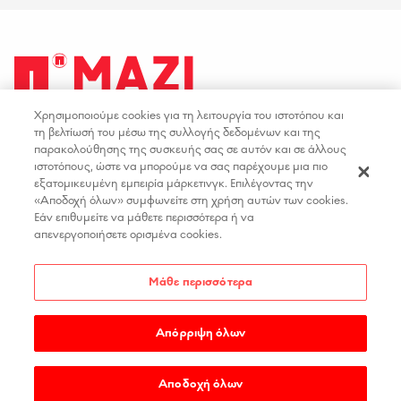
Χρησιμοποιούμε cookies για τη λειτουργία του ιστοτόπου και
facebook
youtube
instagram
linkedin
τη βελτίωσή του μέσω της συλλογής δεδομένων και της
παρακολούθησης της συσκευής σας σε αυτόν και σε άλλους
ιστοτόπους, ώστε να μπορούμε να σας παρέχουμε μια πιο
ΟΡΟΙ ΧΡΗΣΗΣ
ΕΠΙΚΟΙΝΩΝΙΑ
εξατομικευμένη εμπειρία μάρκετινγκ. Επιλέγοντας την
«Αποδοχή όλων» συμφωνείτε στη χρήση αυτών των cookies.
ΠΟΛΙΤΙΚΗ ΑΠΟΡΡΗΤΟΥ
ΘΕΣΕΙΣ ΕΡΓΑΣΙΑΣ
Εάν επιθυμείτε να μάθετε περισσότερα ή να
ΔΗΛΩΣΗ ΠΡΟΣΒΑΣΙΜΟΤΗΤΑΣ
απενεργοποιήσετε ορισμένα cookies.
ΡΥΘΜΙΣΕΙΣ COOKIES
Μάθε περισσότερα
Απόρριψη όλων
COPYRIGHT 2026
PAPASTRATOS
.
MADE BY
WEDIA
Αποδοχή όλων