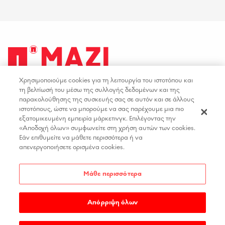
Χρησιμοποιούμε cookies για τη λειτουργία του ιστοτόπου και
facebook
youtube
instagram
linkedin
τη βελτίωσή του μέσω της συλλογής δεδομένων και της
παρακολούθησης της συσκευής σας σε αυτόν και σε άλλους
ιστοτόπους, ώστε να μπορούμε να σας παρέχουμε μια πιο
ΟΡΟΙ ΧΡΗΣΗΣ
ΕΠΙΚΟΙΝΩΝΙΑ
εξατομικευμένη εμπειρία μάρκετινγκ. Επιλέγοντας την
«Αποδοχή όλων» συμφωνείτε στη χρήση αυτών των cookies.
ΠΟΛΙΤΙΚΗ ΑΠΟΡΡΗΤΟΥ
ΘΕΣΕΙΣ ΕΡΓΑΣΙΑΣ
Εάν επιθυμείτε να μάθετε περισσότερα ή να
ΔΗΛΩΣΗ ΠΡΟΣΒΑΣΙΜΟΤΗΤΑΣ
απενεργοποιήσετε ορισμένα cookies.
ΡΥΘΜΙΣΕΙΣ COOKIES
Μάθε περισσότερα
Απόρριψη όλων
COPYRIGHT 2026
PAPASTRATOS
.
MADE BY
WEDIA