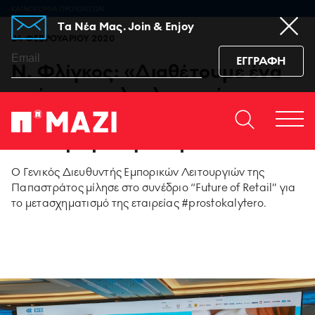
ΚΑΙΝΟΤΟΜΙΑ ΠΡΟΪΟΝΤΩΝ
Tα Νέα Μας. Join & Enjoy
24 ΦΕΒΡΟΥΑΡΙΟΥ 2020
ΕΓΓΡΑΦΗ
Ν. Φλίγκος: «Διαθέτουμε ένα
από τα πιο ολοκληρωμένα
οικοσυστήματα που υπάρχουν
Home
ΕΠΙΚΟΙΝΩΝΙΆ
Togg
σε όλη την Ευρώπη»
https://www.facebook.co
https://www.youtu
https://www.i
https:/
men
sub_confirmation=1
igshid=129dzp
O Γενικός Διευθυντής Εμπορικών Λειτουργιών της
Παπαστράτος μίλησε στο συνέδριο “Future of Retail” για
95 ΧΡΟΝΙΑ ΠΑΠΑΣΤΡΑΤΟΣ
το μετασχηματισμό της εταιρείας #prostokalytero.
PMI SCIENCE
MEDIA CENTER
ΚΑΙΝΟΤΟΜΙΑ ΠΡΟΪΟΝΤΩΝ