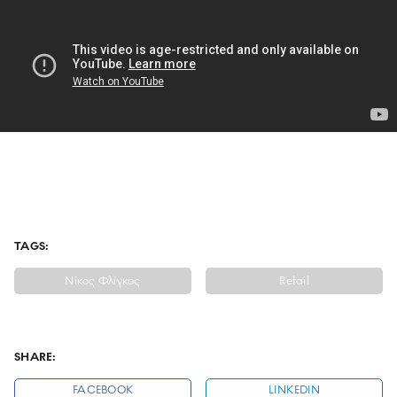
TAGS:
Νίκος Φλίγκος
Retail
SHARE:
FACEBOOK
LINKEDIN