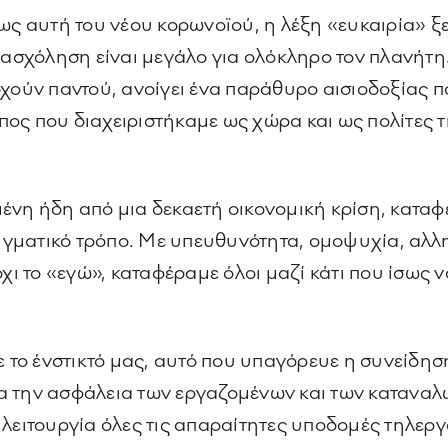
ως αυτή του νέου κορωνοϊού, η λέξη «ευκαιρία» ξ
απασχόληση είναι μεγάλο για ολόκληρο τον πλανήτη
χούν παντού, ανοίγει ένα παράθυρο αισιοδοξίας π
ος που διαχειριστήκαμε ως χώρα και ως πολίτες τ
νη ήδη από μια δεκαετή οικονομική κρίση, καταφέρ
γματικό τρόπο. Με υπευθυνότητα, ομοψυχία, αλλ
όχι το «εγώ», καταφέραμε όλοι μαζί κάτι που ίσως
 ένστικτό μας, αυτό που υπαγόρευε η συνείδηση κ
α την ασφάλεια των εργαζομένων και των καταναλ
 λειτουργία όλες τις απαραίτητες υποδομές τηλερ