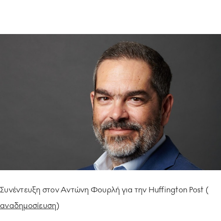
ΥΠΟΔΕΙΓΜΑΤΙΚΗ ΛΕΙΤΟΥΡΓΙΑ
ΕΡΓΑZOMΕΝΟΙ & ΣΥΝΕΡΓΑΤΕΣ
ΠΕΡΙΒΑΛΛΟΝ
ΚΟΙΝΩΝΙA
Συνέντευξη στον Αντώνη Φουρλή για την Huffington Post (
αναδημοσίευση
)