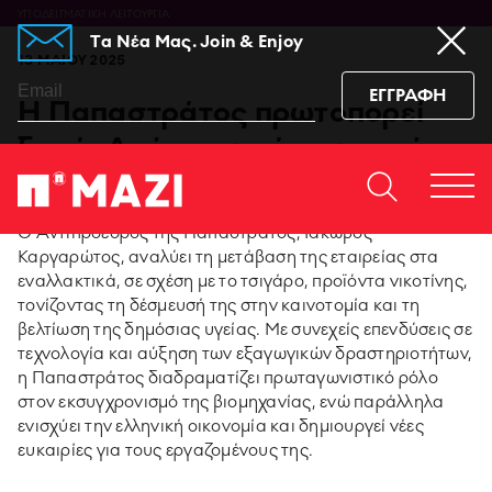
ΥΠΟΔΕΙΓΜΑΤΙΚΗ ΛΕΙΤΟΥΡΓΙΑ
Tα Νέα Μας. Join & Enjoy
13 ΜΑΙΟΥ 2025
ΕΓΓΡΑΦΗ
Η Παπαστράτος πρωτοπορεί
ξανά: Από το τσιγάρο στα νέα
προϊόντα νικοτίνης
Home
ΕΠΙΚΟΙΝΩΝΙΆ
Togg
https://www.facebook.co
https://www.youtu
https://www.i
https:/
Ο Αντιπρόεδρος της Παπαστράτος, Ιάκωβος
men
sub_confirmation=1
igshid=129dzp
Καργαρώτος, αναλύει τη μετάβαση της εταιρείας στα
εναλλακτικά, σε σχέση με το τσιγάρο, προϊόντα νικοτίνης,
95 ΧΡΟΝΙΑ ΠΑΠΑΣΤΡΑΤΟΣ
τονίζοντας τη δέσμευσή της στην καινοτομία και τη
βελτίωση της δημόσιας υγείας. Με συνεχείς επενδύσεις σε
τεχνολογία και αύξηση των εξαγωγικών δραστηριοτήτων,
PMI SCIENCE
η Παπαστράτος διαδραματίζει πρωταγωνιστικό ρόλο
στον εκσυγχρονισμό της βιομηχανίας, ενώ παράλληλα
MEDIA CENTER
ενισχύει την ελληνική οικονομία και δημιουργεί νέες
ευκαιρίες για τους εργαζομένους της.
ΚΑΙΝΟΤΟΜΙΑ ΠΡΟΪΟΝΤΩΝ