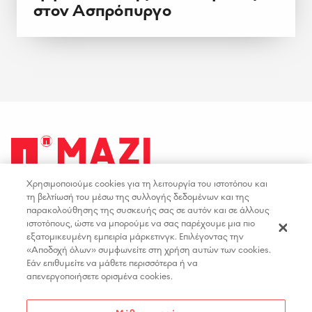
στον Ασπρόπυργο
Χρησιμοποιούμε cookies για τη λειτουργία του ιστοτόπου και
facebook
youtube
instagram
linkedin
τη βελτίωσή του μέσω της συλλογής δεδομένων και της
παρακολούθησης της συσκευής σας σε αυτόν και σε άλλους
ιστοτόπους, ώστε να μπορούμε να σας παρέχουμε μια πιο
ΟΡΟΙ ΧΡΗΣΗΣ
ΕΠΙΚΟΙΝΩΝΙΑ
εξατομικευμένη εμπειρία μάρκετινγκ. Επιλέγοντας την
«Αποδοχή όλων» συμφωνείτε στη χρήση αυτών των cookies.
ΠΟΛΙΤΙΚΗ ΑΠΟΡΡΗΤΟΥ
ΘΕΣΕΙΣ ΕΡΓΑΣΙΑΣ
Εάν επιθυμείτε να μάθετε περισσότερα ή να
ΔΗΛΩΣΗ ΠΡΟΣΒΑΣΙΜΟΤΗΤΑΣ
απενεργοποιήσετε ορισμένα cookies.
ΡΥΘΜΙΣΕΙΣ COOKIES