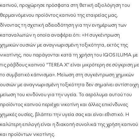
καπνού, προχώρησε πρόσφατα στη θετική αξιολόγηση του
θερμαινόμενου προϊόντος καπνού της εταιρείας μας,
δίνοντας τη σχετική αδειοδότηση για την ενημέρωση των
καταναλωτών η οποία αναφέρει ότι: «Η συγκέντρωση
χημικών ουσιών με αναγνωρισμένη τοξικότητα, εκτός της
νικοτίνης, που παράγονται κατά τη χρήση του IQOS ILUMA με
τις ράβδους καπνού “TEREA Χ” είναι μικρότερη σε σύγκριση με
το συμβατικό κάπνισμα». Μείωση στη συγκέντρωση χημικών
ουσιών με αναγνωρισμένη τοξικότητα δεν σημαίνει αντίστοιχη
μείωση του κινδύνου για την υγεία. Το αερόλυμα αυτού του
προϊόντος καπνού περιέχει νικοτίνη και άλλες επικίνδυνες
χημικές ουσίες, βλάπτει την υγεία σας και είναι εθιστικό. Η
καλύτερη επιλογή είναι η διακοπή συνολικά της χρήση καπνού
και προϊόντων νικοτίνης.