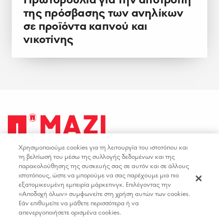
της πρόσβασης των ανηλίκων
σε προϊόντα καπνού και
νικοτίνης
Χρησιμοποιούμε cookies για τη λειτουργία του ιστοτόπου και
facebook
youtube
instagram
linkedin
τη βελτίωσή του μέσω της συλλογής δεδομένων και της
παρακολούθησης της συσκευής σας σε αυτόν και σε άλλους
ιστοτόπους, ώστε να μπορούμε να σας παρέχουμε μια πιο
ΟΡΟΙ ΧΡΗΣΗΣ
ΕΠΙΚΟΙΝΩΝΙΑ
εξατομικευμένη εμπειρία μάρκετινγκ. Επιλέγοντας την
«Αποδοχή όλων» συμφωνείτε στη χρήση αυτών των cookies.
ΠΟΛΙΤΙΚΗ ΑΠΟΡΡΗΤΟΥ
ΘΕΣΕΙΣ ΕΡΓΑΣΙΑΣ
Εάν επιθυμείτε να μάθετε περισσότερα ή να
ΔΗΛΩΣΗ ΠΡΟΣΒΑΣΙΜΟΤΗΤΑΣ
απενεργοποιήσετε ορισμένα cookies.