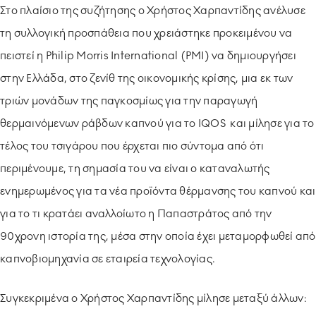
Στο πλαίσιο της συζήτησης ο Χρήστος Χαρπαντίδης ανέλυσε
τη συλλογική προσπάθεια που χρειάστηκε προκειμένου να
πειστεί η Philip Morris International (PMI) να δημιουργήσει
στην Ελλάδα, στο ζενίθ της οικονομικής κρίσης, μια εκ των
τριών μονάδων της παγκοσμίως για την παραγωγή
θερμαινόμενων ράβδων καπνού για το IQOS και μίλησε για το
τέλος του τσιγάρου που έρχεται πιο σύντομα από ότι
περιμένουμε, τη σημασία του να είναι ο καταναλωτής
ενημερωμένος για τα νέα προϊόντα θέρμανσης του καπνού και
για το τι κρατάει αναλλοίωτο η Παπαστράτος από την
90χρονη ιστορία της, μέσα στην οποία έχει μεταμορφωθεί από
καπνοβιομηχανία σε εταιρεία τεχνολογίας.
Συγκεκριμένα ο Χρήστος Χαρπαντίδης μίλησε μεταξύ άλλων: