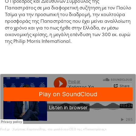
Ο Πρόεδρος και Διευθύνων Σύμβουλος της
Παπαστράτος σε μια διαφορετική συζήτηση με τον Παύλο
ΥΠΟΔΕΙΓΜΑΤΙΚΗ ΛΕΙΤΟΥΡΓΙΑ
Τσίμα για την προσωπική του διαδρομή, την κουλτούρα
προσφοράς της Παπαστράτος που έχει μείνει αναλλοίωτη
ΕΡΓΑZOMΕΝΟΙ & ΣΥΝΕΡΓΑΤΕΣ
στο χρόνο και για το πως ήρθε στην Ελλάδα, εν μέσω
οικονομικής κρίσης, η μεγάλη επένδυση των 300 εκ. ευρώ
της Philip Morris International.
ΠΕΡΙΒΑΛΛΟΝ
ΚΟΙΝΩΝΙA
Pod.gr
·
Χρήστος Χαρπαντίδης, στο μυαλό του CEO της «Παπαστράτος»