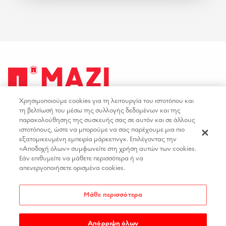
Χρησιμοποιούμε cookies για τη λειτουργία του ιστοτόπου και
facebook
youtube
instagram
linkedin
τη βελτίωσή του μέσω της συλλογής δεδομένων και της
παρακολούθησης της συσκευής σας σε αυτόν και σε άλλους
ιστοτόπους, ώστε να μπορούμε να σας παρέχουμε μια πιο
ΟΡΟΙ ΧΡΗΣΗΣ
ΕΠΙΚΟΙΝΩΝΙΑ
εξατομικευμένη εμπειρία μάρκετινγκ. Επιλέγοντας την
«Αποδοχή όλων» συμφωνείτε στη χρήση αυτών των cookies.
ΠΟΛΙΤΙΚΗ ΑΠΟΡΡΗΤΟΥ
ΘΕΣΕΙΣ ΕΡΓΑΣΙΑΣ
Εάν επιθυμείτε να μάθετε περισσότερα ή να
ΔΗΛΩΣΗ ΠΡΟΣΒΑΣΙΜΟΤΗΤΑΣ
απενεργοποιήσετε ορισμένα cookies.
ΡΥΘΜΙΣΕΙΣ COOKIES
Μάθε περισσότερα
Απόρριψη όλων