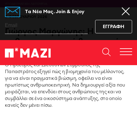
ΥΠΟΔΕΙΓΜΑΤΙΚΗ ΛΕΙΤΟΥΡΓΙΑ
Tα Νέα Μας. Join & Enjoy
8 ΦΕΒΡΟΥΑΡΙΟΥ 2026
ΕΓΓΡΑΦΗ
Γιώργος Μαργώνης: Η
ανθρωποκεντρική βιομηχανία
στην εποχή της σύγκλισης
Home
ΕΠΙΚΟΙΝΩΝΙΆ
Togg
https://www.facebook.co
https://www.youtu
https://www.i
https:/
O Πρόεδρος και Διευθύνων Σύμβουλος της
men
sub_confirmation=1
igshid=129dzp
Παπαστράτος εξηγεί πώς η βιομηχανία του μέλλοντος,
για να είναι πραγματικά βιώσιμη, οφείλει να είναι
95 ΧΡΟΝΙΑ ΠΑΠΑΣΤΡΑΤΟΣ
πρωτίστως ανθρωποκεντρική. Να δημιουργεί αξία που
μοιράζεται, να επενδύει στους ανθρώπους της και να
συμβάλλει σε ένα οικοσύστημα ανάπτυξης, στο οποίο
PMI SCIENCE
κανείς δεν μένει πίσω.
MEDIA CENTER
ΚΑΙΝΟΤΟΜΙΑ ΠΡΟΪΟΝΤΩΝ