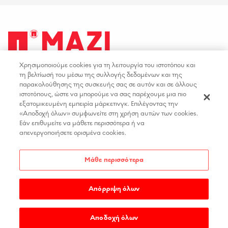
Χρησιμοποιούμε cookies για τη λειτουργία του ιστοτόπου και
facebook
youtube
instagram
linkedin
τη βελτίωσή του μέσω της συλλογής δεδομένων και της
παρακολούθησης της συσκευής σας σε αυτόν και σε άλλους
ιστοτόπους, ώστε να μπορούμε να σας παρέχουμε μια πιο
ΟΡΟΙ ΧΡΗΣΗΣ
ΕΠΙΚΟΙΝΩΝΙΑ
εξατομικευμένη εμπειρία μάρκετινγκ. Επιλέγοντας την
«Αποδοχή όλων» συμφωνείτε στη χρήση αυτών των cookies.
ΠΟΛΙΤΙΚΗ ΑΠΟΡΡΗΤΟΥ
ΘΕΣΕΙΣ ΕΡΓΑΣΙΑΣ
Εάν επιθυμείτε να μάθετε περισσότερα ή να
ΔΗΛΩΣΗ ΠΡΟΣΒΑΣΙΜΟΤΗΤΑΣ
απενεργοποιήσετε ορισμένα cookies.
ΡΥΘΜΙΣΕΙΣ COOKIES
Μάθε περισσότερα
Απόρριψη όλων
COPYRIGHT 2026
PAPASTRATOS
.
MADE BY
WEDIA
Αποδοχή όλων