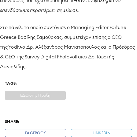
επενδύσεις που έχει υλοποιήσει.
«Ήταν το εφαλτήριο να
επενδύσουμε περαιτέρω»
σημείωσε.
Στο πάνελ, το οποίο συντόνισε ο Managing Editor Fortune
Greece Βασίλης Σαμούρκας, συμμετείχαν επίσης ο CEO
της Yodiwo Δρ. Αλέξανδρος Μανιατόπουλος και ο Πρόεδρος
& CEO της Survey Digital Photovoltaics Δρ. Κωστής
Δανιηλίδης.
TAGS:
ΕΔΩ στην Πράξη
SHARE:
FACEBOOK
LINKEDIN