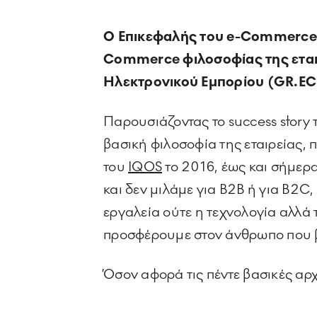
O Επικεφαλής του e-Commerce τ
C
ommerce φιλοσοφίας της εται
Ηλεκτρονικού Εμπορίου (GR.EC
Παρουσιάζοντας το success story
βασική φιλοσοφία της εταιρείας, 
του
IQOS
το 2016, έως και σήμερα
και δεν μιλάμε για B2Β ή για Β2
εργαλεία ούτε η τεχνολογία αλλά
προσφέρουμε στον άνθρωπο που βρ
Όσον αφορά τις πέντε βασικές αρ