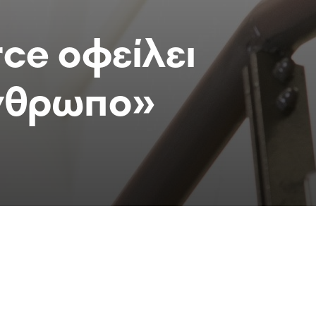
ce οφείλει
άνθρωπο»