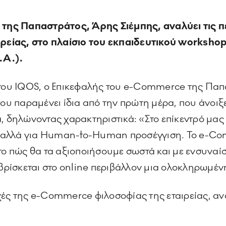
ης Παπαστράτος, Άρης Σιέμπης, αναλύει τις πέ
ρείας, στο πλαίσιο του εκπαιδευτικού worksho
.A.).
 του IQOS, ο Επικεφαλής του e-Commerce της Παπα
που παραμένει ίδια από την πρώτη μέρα, που άνοι
, δηλώνοντας χαρακτηριστικά: «Στο επίκεντρό μας ε
C, αλλά για Human-to-Human προσέγγιση. Το e-Com
 το πώς θα τα αξιοποιήσουμε σωστά και με ενσυναί
ίσκεται στο online περιβάλλον μια ολοκληρωμένη
χές της e-Commerce φιλοσοφίας της εταιρείας, αν