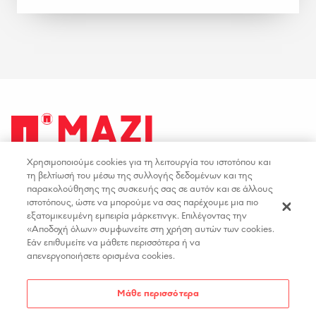
Χρησιμοποιούμε cookies για τη λειτουργία του ιστοτόπου και
facebook
youtube
instagram
linkedin
τη βελτίωσή του μέσω της συλλογής δεδομένων και της
παρακολούθησης της συσκευής σας σε αυτόν και σε άλλους
ιστοτόπους, ώστε να μπορούμε να σας παρέχουμε μια πιο
ΟΡΟΙ ΧΡΗΣΗΣ
ΕΠΙΚΟΙΝΩΝΙΑ
εξατομικευμένη εμπειρία μάρκετινγκ. Επιλέγοντας την
«Αποδοχή όλων» συμφωνείτε στη χρήση αυτών των cookies.
ΠΟΛΙΤΙΚΗ ΑΠΟΡΡΗΤΟΥ
ΘΕΣΕΙΣ ΕΡΓΑΣΙΑΣ
Εάν επιθυμείτε να μάθετε περισσότερα ή να
ΔΗΛΩΣΗ ΠΡΟΣΒΑΣΙΜΟΤΗΤΑΣ
απενεργοποιήσετε ορισμένα cookies.
ΡΥΘΜΙΣΕΙΣ COOKIES
Μάθε περισσότερα