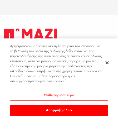
Χρησιμοποιούμε cookies για τη λειτουργία του ιστοτόπου και
facebook
youtube
instagram
linkedin
τη βελτίωσή του μέσω της συλλογής δεδομένων και της
παρακολούθησης της συσκευής σας σε αυτόν και σε άλλους
ιστοτόπους, ώστε να μπορούμε να σας παρέχουμε μια πιο
ΟΡΟΙ ΧΡΗΣΗΣ
ΕΠΙΚΟΙΝΩΝΙΑ
εξατομικευμένη εμπειρία μάρκετινγκ. Επιλέγοντας την
«Αποδοχή όλων» συμφωνείτε στη χρήση αυτών των cookies.
ΠΟΛΙΤΙΚΗ ΑΠΟΡΡΗΤΟΥ
ΘΕΣΕΙΣ ΕΡΓΑΣΙΑΣ
Εάν επιθυμείτε να μάθετε περισσότερα ή να
ΔΗΛΩΣΗ ΠΡΟΣΒΑΣΙΜΟΤΗΤΑΣ
απενεργοποιήσετε ορισμένα cookies.
ΡΥΘΜΙΣΕΙΣ COOKIES
Μάθε περισσότερα
Απόρριψη όλων
COPYRIGHT 2026
PAPASTRATOS
.