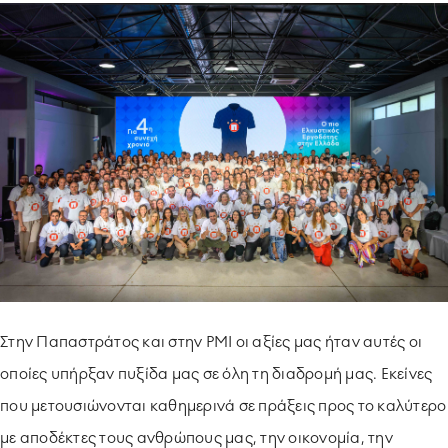
ΥΠΟΔΕΙΓΜΑΤΙΚΗ ΛΕΙΤΟΥΡΓΙΑ
ΕΡΓΑZOMΕΝΟΙ & ΣΥΝΕΡΓΑΤΕΣ
ΠΕΡΙΒΑΛΛΟΝ
ΚΟΙΝΩΝΙA
Στην Παπαστράτος και στην PMI οι αξίες μας ήταν αυτές οι
οποίες υπήρξαν πυξίδα μας σε όλη τη διαδρομή μας. Εκείνες
που μετουσιώνονται καθημερινά σε πράξεις προς το καλύτερο
με αποδέκτες τους ανθρώπους μας, την οικονομία, την