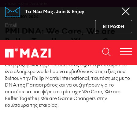
ΥΠΟΔΕΙΓΜΑΤΙΚΗ ΛΕΙΤΟΥΡΓΙΑ
Tα Νέα Μας. Join & Enjoy
20 ΙΟΥΝΙΟΥ 2024
ΕΓΓΡΑΦΗ
PMI DNA: We Care, We are
Better Together, We are Game
Changers
Home
ΕΠΙΚΟΙΝΩΝΙΆ
Togg
https://www.facebook.co
https://www.youtu
https://www.i
https:/
Οι εργαζόμενοι της Παπαστράτος είχαν την ευκαιρία σε
men
sub_confirmation=1
igshid=129dzp
ένα ολοήμερο workshop να εμβαθύνουν στις αξίες που
διέπουν την Philip Morris International, ταυτόσημες με το
95 ΧΡΟΝΙΑ ΠΑΠΑΣΤΡΑΤΟΣ
DNA της Παπαστράτος και να συζητήσουν για το
αποτύπωμα που φέρει το τρίπτυχο: We Care, We are
Better Together, We are Game Changers στην
PMI SCIENCE
κουλτούρα της εταιρίας.
MEDIA CENTER
ΚΑΙΝΟΤΟΜΙΑ ΠΡΟΪΟΝΤΩΝ