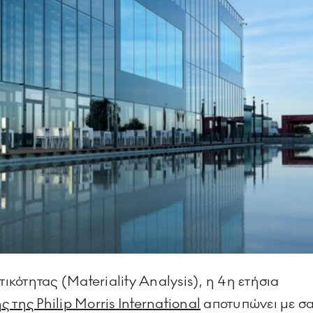
κότητας (Materiality Analysis), η 4η ετήσια
 της Philip Morris International
αποτυπώνει με σα