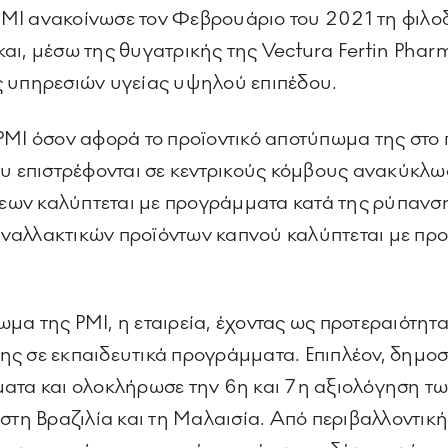
 PMI ανακοίνωσε τον Φεβρουάριο του 2021 τη φιλοδ
 και, μέσω της θυγατρικής της Vectura Fertin Pharm
ς υπηρεσιών υγείας υψηλού επιπέδου.
PMI όσον αφορά το προϊοντικό αποτύπωμα της στο π
επιστρέφονται σε κεντρικούς κόμβους ανακύκλωσ
ν καλύπτεται με προγράμματα κατά της ρύπανσης 
ναλλακτικών προϊόντων καπνού καλύπτεται με πρ
μα της PMI, η εταιρεία, έχοντας ως προτεραιότητ
ς σε εκπαιδευτικά προγράμματα. Επιπλέον, δημοσ
ματα και ολοκλήρωσε την 6η και 7η αξιολόγηση τ
στη Βραζιλία και τη Μαλαισία. Από περιβαλλοντικ