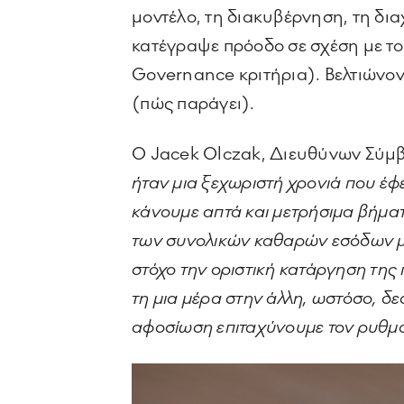
μοντέλο, τη διακυβέρνηση, τη διαχ
κατέγραψε πρόοδο σε σχέση με του
Governance κριτήρια). Βελτιώνοντ
(πώς παράγει).
O Jacek Olczak, Διευθύνων Σύμβ
ήταν μια ξεχωριστή χρονιά που έφ
κάνουμε απτά και μετρήσιμα βήματ
των συνολικών καθαρών εσόδων μα
στόχο την οριστική κατάργηση της
τη μια μέρα στην άλλη, ωστόσο, δ
αφοσίωση επιταχύνουμε τον ρυθμό