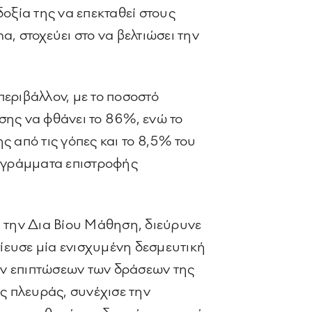
οξία της να επεκταθεί στους
a, στοχεύει στο να βελτιώσει την
εριβάλλον, με το ποσοστό
ης να φθάνει το 86%, ενώ το
από τις γόπες και το 8,5% του
ογράμματα επιστροφής
α την Δια Βίου Μάθηση, διεύρυνε
ίευσε μία ενισχυμένη δεσμευτική
ων επιπτώσεων των δράσεων της
ής πλευράς, συνέχισε την