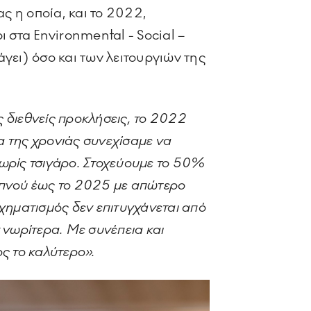
ας η οποία, και το 2022,
 στα Environmental - Social –
γει) όσο και των λειτουργιών της
ς διεθνείς προκλήσεις, το 2022
α της χρονιάς συνεχίσαμε να
χωρίς τσιγάρο. Στοχεύουμε το 50%
απνού έως το 2025 με απώτερο
χηματισμός δεν επιτυγχάνεται από
 νωρίτερα. Με συνέπεια και
ς το καλύτερο».