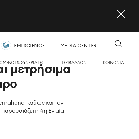
PMI SCIENCE
MEDIA CENTER
OMΕΝΟΙ & ΣΥΝΕΡΓΑΤΕΣ
ΠΕΡΙΒΑΛΛΟΝ
ΚΟΙΝΩΝΙA
αι μετρήσιμα
άρο
rnational καθώς και τον
 παρουσιάζει η 4η Ενιαία