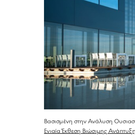
Βασισμένη στην Ανάλυση Ουσιαστι
Ενιαία Έκθεση Βιώσιμης Ανάπτυξης