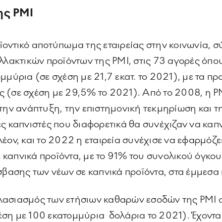
της
PMI
ϊοντικό αποτύπωμα της εταιρείας στην κοινωνία, σ
λλακτικών προϊόντων της PMI, στις 73 αγορές όπο
μμύρια (σε σχέση με 21,7 εκατ. το 2021), με τα π
 (σε σχέση με 29,5% το 2021). Από το 2008, η PM
 την ανάπτυξη, την επιστημονική τεκμηρίωση και 
ς καπνιστές που διαφορετικά θα συνέχιζαν να καπν
λέον, και το 2022 η εταιρεία συνέχισε να εφαρμό
καπνικά προϊόντα, με το 91% του συνολικού όγκο
σης των νέων σε καπνικά προϊόντα, στα έμμεσα κ
ιπλασιασμός των ετήσιων καθαρών εσοδών της PMI α
ση με 100 εκατομμύρια δολάρια το 2021). Έχοντα