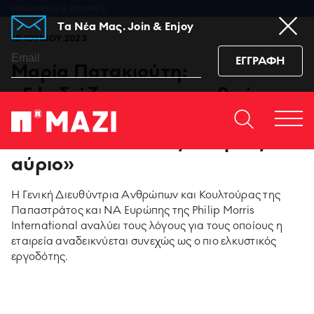
ΕΡΓΑZOMΕΝΟΙ & ΣΥΝΕΡΓΑΤΕΣ
Tα Νέα Μας. Join & Enjoy
18 ΙΟΥΝΙΟΥ 2023
ΕΓΓΡΑΦΗ
Μαρία Πατακιούτη:
«Εφοδιάζουμε τους ανθρώπους
μας σήμερα με τις δεξιότητες
Home
ΕΠΙΚΟΙΝΩΝΙΆ
Togg
που απαντούν στις ανάγκες του
https://www.facebook.co
https://www.youtu
https://www.i
https:/
men
sub_confirmation=1
igshid=129dzp
αύριο»
95 ΧΡΟΝΙΑ ΠΑΠΑΣΤΡΑΤΟΣ
Η Γενική Διευθύντρια Ανθρώπων και Κουλτούρας της
Παπαστράτος και ΝΑ Ευρώπης της Philip Morris
International αναλύει τους λόγους για τους οποίους η
PMI SCIENCE
εταιρεία αναδεικνύεται συνεχώς ως ο πιο ελκυστικός
εργοδότης.
MEDIA CENTER
ΚΑΙΝΟΤΟΜΙΑ ΠΡΟΪΟΝΤΩΝ