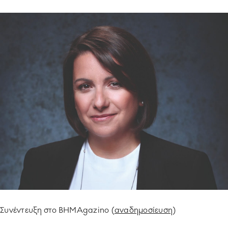
ΥΠΟΔΕΙΓΜΑΤΙΚΗ ΛΕΙΤΟΥΡΓΙΑ
ΕΡΓΑZOMΕΝΟΙ & ΣΥΝΕΡΓΑΤΕΣ
ΠΕΡΙΒΑΛΛΟΝ
ΚΟΙΝΩΝΙA
Συνέντευξη στο ΒΗΜΑgazino (
αναδημοσίευση
)