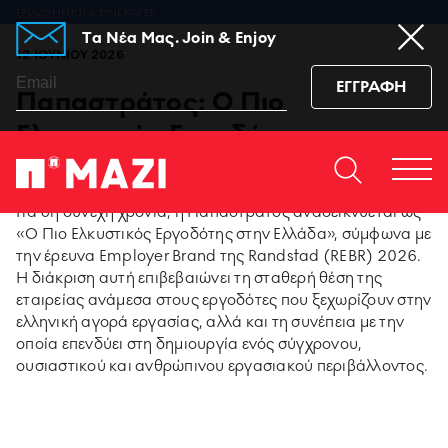
ΕΡΓΑZOMΕΝΟΙ & ΣΥΝΕΡΓΑΤΕΣ
Tα Νέα Μας. Join & Enjoy
12 ΙΟΥΝΙΟΥ 2026
ΕΓΓΡΑΦΗ
Παπαστράτος: Ο Πιο
Ελκυστικός Εργοδότης στην
Ελλάδα για 6η συνεχή χρονιά
Home
ΕΠΙΚΟΙΝΩΝΙΆ
Togg
https://www.facebook.co
https://www.youtu
https://www.i
https:/
Για 6η συνεχή χρονιά, η Παπαστράτος αναδεικνύεται ως
men
sub_confirmation=1
igshid=129dzp
«Ο Πιο Ελκυστικός Εργοδότης στην Ελλάδα», σύμφωνα με
την έρευνα Employer Brand της Randstad (REBR) 2026.
95 ΧΡΟΝΙΑ ΠΑΠΑΣΤΡΑΤΟΣ
Η διάκριση αυτή επιβεβαιώνει τη σταθερή θέση της
εταιρείας ανάμεσα στους εργοδότες που ξεχωρίζουν στην
ελληνική αγορά εργασίας, αλλά και τη συνέπεια με την
PMI SCIENCE
οποία επενδύει στη δημιουργία ενός σύγχρονου,
ουσιαστικού και ανθρώπινου εργασιακού περιβάλλοντος.
MEDIA CENTER
ΚΑΙΝΟΤΟΜΙΑ ΠΡΟΪΟΝΤΩΝ