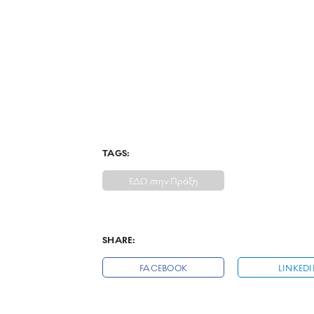
TAGS:
ΕΔΩ στην Πράξη
SHARE:
FACEBOOK
LINKED