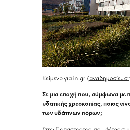
Κείμενο για in.gr (
αναδημοσίευσ
Σε μια εποχή που, σύμφωνα με 
υδατικής χρεοκοπίας, ποιος είν
των υδάτινων πόρων;
Στην Παπαστράτος, που φέτος σ