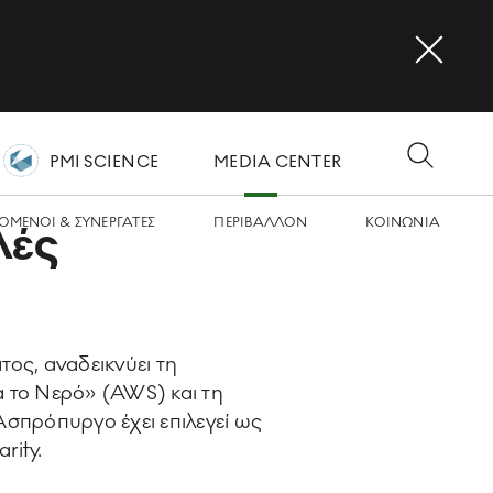
PMI SCIENCE
MEDIA CENTER
OMΕΝΟΙ & ΣΥΝΕΡΓΑΤΕΣ
ΠΕΡΙΒΑΛΛΟΝ
ΚΟΙΝΩΝΙA
λές
ος, αναδεικνύει τη
α το Νερό» (AWS) και τη
σπρόπυργο έχει επιλεγεί ως
rity.