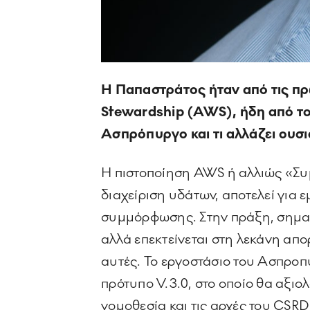
Η Παπαστράτος ήταν από τις πρώ
Stewardship (AWS), ήδη από το 
Ασπρόπυργο και τι αλλάζει ουσι
Η πιστοποίηση AWS ή αλλιώς «Συ
διαχείριση υδάτων, αποτελεί για 
συμμόρφωσης. Στην πράξη, σημαίνε
αλλά επεκτείνεται στη λεκάνη απο
αυτές. Το εργοστάσιο του Ασπροπύ
πρότυπο V.3.0, στο οποίο θα αξιο
νομοθεσία και τις αρχές του CSRD