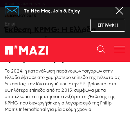
ΥΠΟΔΕΙΓΜΑΤΙΚΗ ΛΕΙΤΟΥΡΓΙΑ
Tα Νέα Μας. Join & Enjoy
16 ΙΟΥΝΙΟΥ 2025
ΕΓΓΡΑΦΗ
Έκθεση KPMG: Η Ελλάδα
πρωταγωνίστρια στην
καταπολέμηση του παράνομου
Home
ΕΠΙΚΟΙΝΩΝΙΆ
Togg
εμπορίου τσιγάρων
https://www.facebook.co
https://www.youtu
https://www.i
https:/
men
sub_confirmation=1
igshid=129dzp
Το 2024, η κατανάλωση παράνομων τσιγάρων στην
Ελλάδα έφτασε στο χαμηλότερο επίπεδο της τελευταίας
95 ΧΡΟΝΙΑ ΠΑΠΑΣΤΡΑΤΟΣ
δεκαετίας, την ίδια στιγμή που στην Ε.Ε. βρίσκεται στο
υψηλότερο επίπεδο από το 2015, σύμφωνα με τα
PMI SCIENCE
αποτελέσματα της ετήσιας ανεξάρτητης Έκθεσης της
KPMG, που διενεργήθηκε για λογαριασμό της Philip
MEDIA CENTER
Morris International για μία ακόμη χρονιά.
ΚΑΙΝΟΤΟΜΙΑ ΠΡΟΪΟΝΤΩΝ