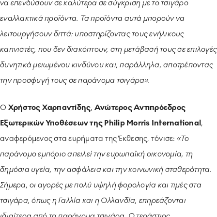
να επενδύσουν σε καλύτερα σε σύγκριση με το τσιγάρο
εναλλακτικά προϊόντα. Τα προϊόντα αυτά μπορούν να
λειτουργήσουν διττά: υποστηρίζοντας τους ενήλικους
καπνιστές, που δεν διακόπτουν, στη μετάβασή τους σε επιλογές
δυνητικά μειωμένου κινδύνου και, παράλληλα, αποτρέποντας
την προσφυγή τους σε παράνομα τσιγάρα
».
Ο
Χρήστος Χαρπαντίδης
,
Ανώτερος Αντιπρόεδρος
Εξωτερικών Υποθέσεων της
Philip
Morris
International
,
αναφερόμενος στα ευρήματα της Έκθεσης, τόνισε:
«Το
παράνομο εμπόριο απειλεί την ευρωπαϊκή οικονομία, τη
δημόσια υγεία, την ασφάλεια και την κοινωνική σταθερότητα.
Σήμερα, οι αγορές με πολύ υψηλή φορολογία και τιμές στα
τσιγάρα, όπως η Γαλλία και η Ολλανδία, επηρεάζονται
ιδιαίτερα από τα παράνομα τσιγάρα. Ο τεράστιος