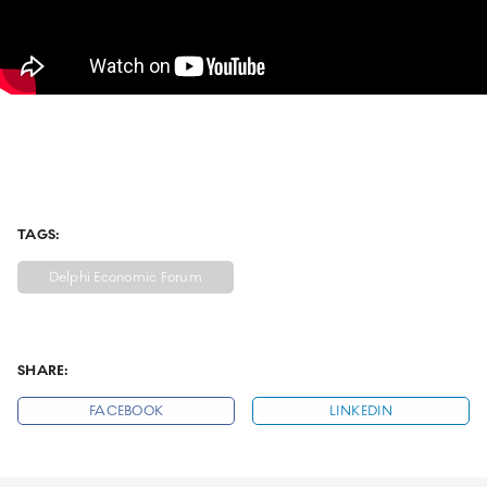
ΥΠΟΔΕΙΓΜΑΤΙΚΗ ΛΕΙΤΟΥΡΓΙΑ
ΕΡΓΑZOMΕΝΟΙ & ΣΥΝΕΡΓΑΤΕΣ
ΠΕΡΙΒΑΛΛΟΝ
ΚΟΙΝΩΝΙA
TAGS:
Delphi Economic Forum
SHARE:
FACEBOOK
LINKEDIN