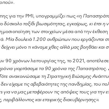
κοπού»
.
πης για την PMI, υπογραμμίζει πως
«η Παπαστράτος
ο δύσκολο ταξίδι βιωσιμότητας, εγκαίρως, κι έτσι η
 δημοσιοποίηση των στοιχείων μέσα από την έκθεση
ειά. Μία δουλειά 1.200 ανθρώπων που εργάζονται 
 δείχνει μόνο τι κάναμε χθες αλλά μας βοηθάει και
ων 90 χρόνων λειτουργίας της, το 2021, αποτέλεσε
χρόνια γιορτάσαμε τα 90 χρόνια της Παπαστράτος. Δ
 Τότε ανακοινώσαμε τη Στρατηγική Βιώσιμης Ανάπτ
 δεν είχαμε τις αβεβαιότητες της πανδημίας, του π
για να μας μεταφέρουν τις απόψεις τους για την ετ
 περιβάλλοντος και εταιρικής διακυβέρνησης».