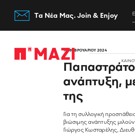
Tα Νέα Μας. Join & Enjoy
Home
16 ΦΕΒΡΟΥΑΡΙΟΥ 2024
ΚΑΙΝΟ
Παπαστράτος
ανάπτυξη, μ
της
Για τη συλλογική προσπάθε
βιώσιμης ανάπτυξης μιλούν
Γιώργος Κωσταρέλης, Διευ