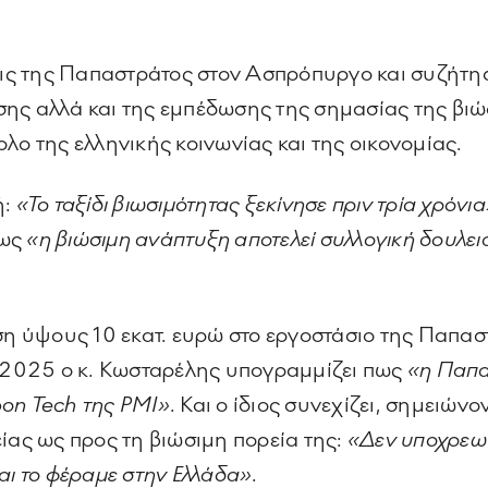
σεις της Παπαστράτος στον Ασπρόπυργο και συζήτησ
ης αλλά και της εμπέδωσης της σημασίας της βιώ
νολο της ελληνικής κοινωνίας και της οικονομίας.
ή:
«Το ταξίδι βιωσιμότητας ξεκίνησε πριν τρία χρόνι
πως
«η βιώσιμη ανάπτυξη αποτελεί συλλογική δουλε
υση ύψους 10 εκατ. ευρώ στο εργοστάσιο της Παπασ
2025 ο κ. Κωσταρέλης υπογραμμίζει πως
«η Παπα
on Tech της PMI»
. Και ο ίδιος συνεχίζει, σημειώ
ίας ως προς τη βιώσιμη πορεία της:
«Δεν υποχρεωθ
αι το φέραμε στην Ελλάδα»
.