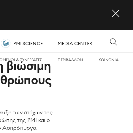
PMI SCIENCE
MEDIA CENTER
OMΕΝΟΙ & ΣΥΝΕΡΓΑΤΕΣ
ΠΕΡΙΒΑΛΛΟΝ
ΚΟΙΝΩΝΙA
η βιώσιμη
ανθρώπους
τευξη των στόχων της
ώπης της PMI και ο
τον Ασπρόπυργο.