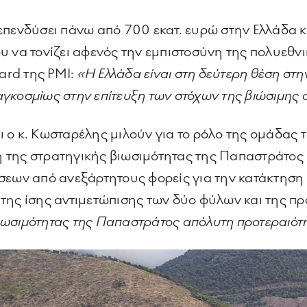
ει επενδύσει πάνω από 700 εκατ. ευρώ στην Ελλάδα
υ να τονίζει αφενός την εμπιστοσύνη της πολυεθν
oard της PMI:
«Η Ελλάδα είναι στη δεύτερη θέση στ
 παγκοσμίως στην επίτευξη των στόχων της βιώσιμης
 ο κ. Κωσταρέλης μιλούν για το ρόλο της ομάδας
 της στρατηγικής βιωσιμότητας της Παπαστράτος 
σεων από ανεξάρτητους φορείς για την κατάκτηση 
της ίσης αντιμετώπισης των δύο φύλων και της πρ
 βιωσιμότητας της Παπαστράτος απόλυτη προτεραιότ