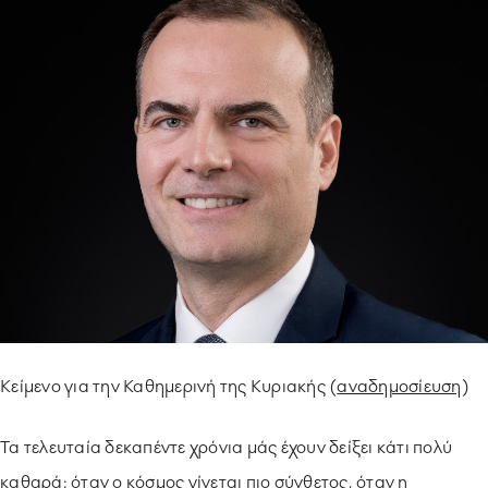
ΥΠΟΔΕΙΓΜΑΤΙΚΗ ΛΕΙΤΟΥΡΓΙΑ
ΕΡΓΑZOMΕΝΟΙ & ΣΥΝΕΡΓΑΤΕΣ
ΠΕΡΙΒΑΛΛΟΝ
ΚΟΙΝΩΝΙA
Κείμενο για την Καθημερινή της Κυριακής (
αναδημοσίευση
)
Τα τελευταία δεκαπέντε χρόνια μάς έχουν δείξει κάτι πολύ
καθαρά: όταν ο κόσμος γίνεται πιο σύνθετος, όταν η