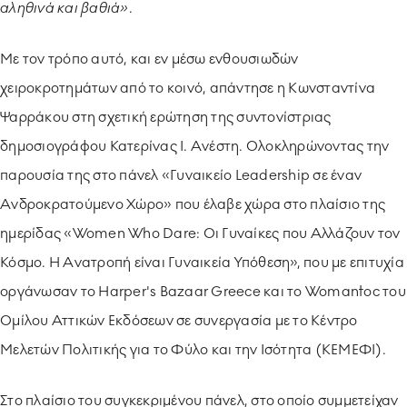
αληθινά και βαθιά»
.
Με τον τρόπο αυτό, και εν μέσω ενθουσιωδών
χειροκροτημάτων από το κοινό, απάντησε η Κωνσταντίνα
Ψαρράκου στη σχετική ερώτηση της συντονίστριας
δημοσιογράφου Κατερίνας Ι. Ανέστη. Ολοκληρώνοντας την
παρουσία της στο πάνελ «Γυναικείο Leadership σε έναν
Ανδροκρατούμενο Χώρο» που έλαβε χώρα στο πλαίσιο της
ημερίδας «Women Who Dare: Οι Γυναίκες που Αλλάζουν τον
Κόσμο. Η Ανατροπή είναι Γυναικεία Υπόθεση», που με επιτυχία
οργάνωσαν το Harper's Bazaar Greece και το Womantoc του
Ομίλου Αττικών Εκδόσεων σε συνεργασία με το Κέντρο
Μελετών Πολιτικής για το Φύλο και την Ισότητα (ΚΕΜΕΦΙ).
Στο πλαίσιο του συγκεκριμένου πάνελ, στο οποίο συμμετείχαν