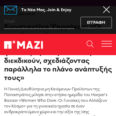
ΥΠΟΔΕΙΓΜΑΤΙΚΗ ΛΕΙΤΟΥΡΓΙΑ
Tα Νέα Μας. Join & Enjoy
29 ΑΠΡΙΛΙΟΥ 2024
ΕΓΓΡΑΦΗ
Κωνσταντίνα Ψαρράκου: «Οι
γυναίκες πρέπει να
επικοινωνούν ανοιχτά τις
Home
ΕΠΙΚΟΙΝΩΝΙΆ
Togg
φιλοδοξίες τους και να τις
https://www.facebook.co
https://www.youtu
https://www.i
https:/
men
sub_confirmation=1
igshid=129dzp
διεκδικούν, σχεδιάζοντας
παράλληλα το πλάνο ανάπτυξής
95 ΧΡΟΝΙΑ ΠΑΠΑΣΤΡΑΤΟΣ
τους»
PMI SCIENCE
Η Γενική Διευθύντρια μη Καιόμενων Προϊόντων της
Παπαστράτος μίλησε στην ετήσια ημερίδα του Harper’s
MEDIA CENTER
Bazaar «Women Who Dare: Οι Γυναίκες που Αλλάζουν
τον Κόσμο» για τη γυναικεία ηγεσία σε έναν
ανδροκρατούμενο χώρο και την αξία της ίσης
ΚΑΙΝΟΤΟΜΙΑ ΠΡΟΪΟΝΤΩΝ